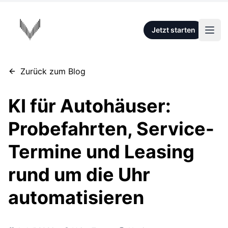
VOISA
Jetzt starten
Haup
Zum Hauptinhalt springen
Zurück zum Blog
KI für Autohäuser:
Probefahrten, Service-
Termine und Leasing
rund um die Uhr
automatisieren