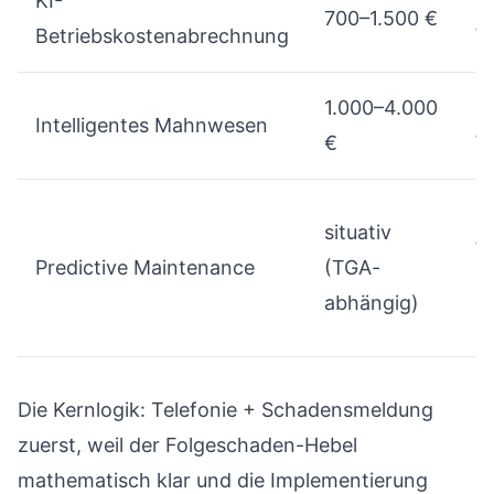
KI-
2
700–1.500 €
Betriebskostenabrechnung
W
1.000–4.000
4
Intelligentes Mahnwesen
€
W
1
situativ
W
Predictive Maintenance
(TGA-
+
abhängig)
S
Die Kernlogik: Telefonie + Schadensmeldung
zuerst, weil der Folgeschaden-Hebel
mathematisch klar und die Implementierung