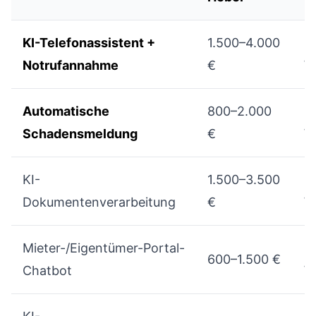
KI-Telefonassistent +
1.500–4.000
1
Notrufannahme
€
W
Automatische
800–2.000
2
Schadensmeldung
€
W
KI-
1.500–3.500
4
Dokumentenverarbeitung
€
W
Mieter-/Eigentümer-Portal-
4
600–1.500 €
Chatbot
W