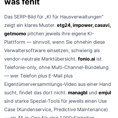
was fehlt
Das SERP-Bild für „KI für Hausverwaltungen"
zeigt ein klares Muster.
etg24, impower, casavi,
getmomo
pitchen jeweils ihre eigene KI-
Plattform — sinnvoll, wenn Sie ohnehin diese
Verwaltersoftware einsetzen, schwierig als
vendor-neutrale Marktübersicht.
fonio.ai
ist
Telefonie-only, ohne Multi-Channel-Bündelung
— wer Telefon plus E-Mail plus
Eigentümerversammlungs-Video aus einer Hand
sucht, findet das dort nicht.
managbl
und
emjul
sind starke Spezial-Tools für jeweils einen Use
Case (Kundenservice, Predictive Maintenance)
— als All-in-One für eine 1.000-Einheiten-