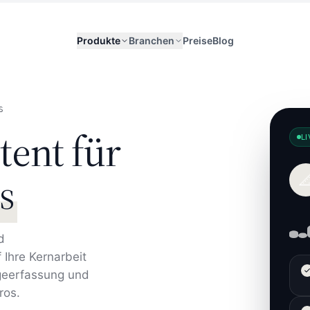
Produkte
Branchen
Preise
Blog
S
tent für
LI
s

d
 Ihre Kernarbeit
ageerfassung und
ros.