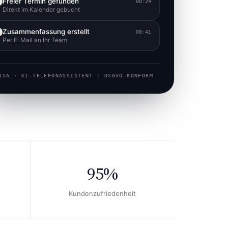
Freier Termin gefunden
00:24
Direkt im Kalender gebucht
Zusammenfassung erstellt
00:41
Per E-Mail an Ihr Team
ISA · KI-TELEFONASSISTENT · DSGVO-KONFORM
95%
Kundenzufriedenheit