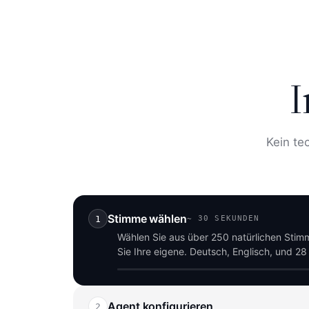
I
Kein te
Stimme wählen
1
~
30 SEKUNDEN
Wählen Sie aus über 250 natürlichen Sti
Sie Ihre eigene. Deutsch, Englisch, und 2
Agent konfigurieren
2
~
2 MINUTEN
Beschreiben Sie in einem Satz, was Ihr Ag
generiert Skript, Tonfall und FAQs automat