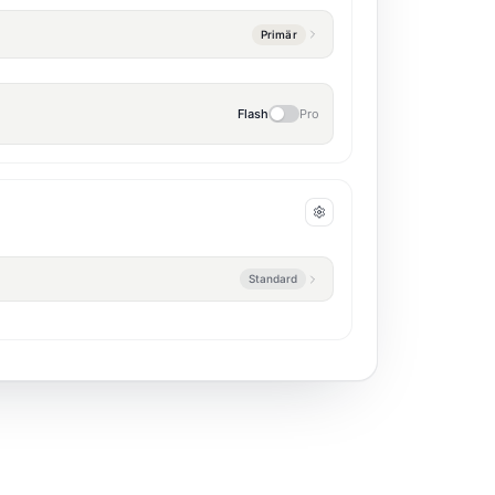
Praxis Dr. Müller
. Vereinbare Termine,
en und leite Notfälle ans Team weiter."
Notfälle weiterleiten
Rückrufe sammeln
Professionell
Locker