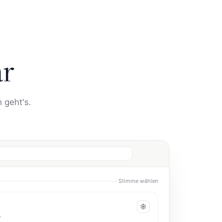
ar
 geht's.
Agent konfigurieren
un soll.