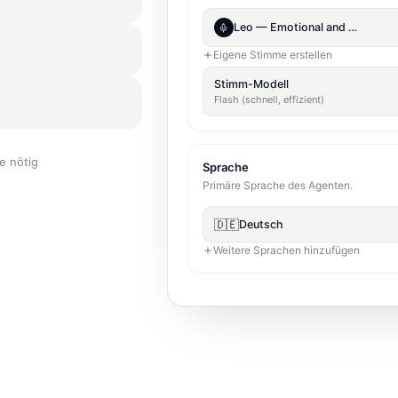
„Du bist die Empfangsstimme von
beantworte Fragen zu Öffnungszeit
 erhalten Sie eine
Termine buchen
FAQs beantworten
er-Wechsel.
entgegen. Sie sehen
Tonfall
Wie soll Ihr Agent klingen?
e nötig
Freundlich