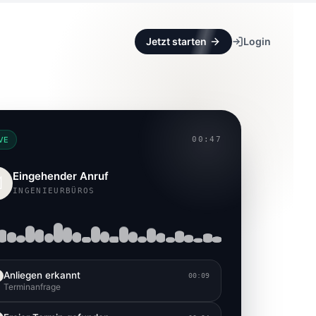
Jetzt starten
Login
VE
00:47
Eingehender Anruf

INGENIEURBÜROS
Anliegen erkannt
00:09
Terminanfrage