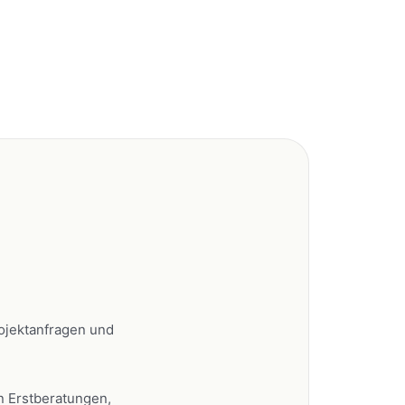
rojektanfragen und
n Erstberatungen,
d Vor-Ort-Terminen