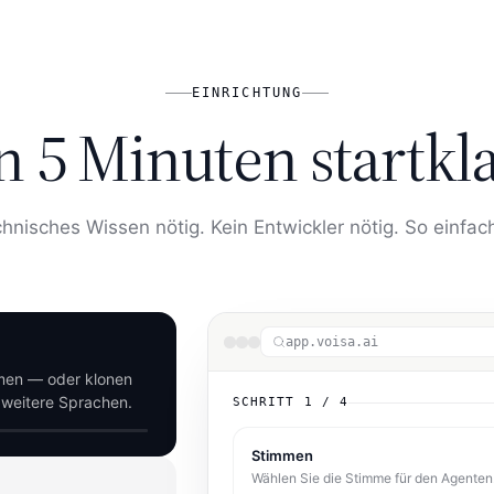
EINRICHTUNG
n 5 Minuten startkl
chnisches Wissen nötig. Kein Entwickler nötig. So einfach
app.voisa.ai
mmen — oder klonen
8 weitere Sprachen.
SCHRITT
2
/
4
ent tun soll — VOISA
Agent
isch.
Beschreiben Sie in einem Satz, was er t