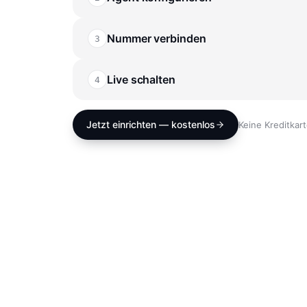
Nummer verbinden
3
~
1 MINUTE
Behalten Sie Ihre bestehende Nummer oder
neue — direkt im Dashboard, ohne Provid
Live schalten
4
~
30 SEKUNDEN
Ein Klick — und VOISA nimmt jeden Anruf 
jedes Gespräch live im Dashboard mit.
Jetzt einrichten — kostenlos
Keine Kreditkart