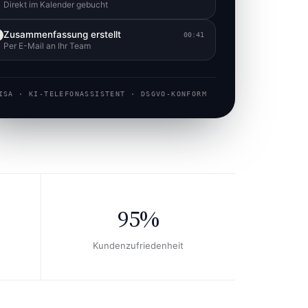
Direkt im Kalender gebucht
Zusammenfassung erstellt
00:41
Per E-Mail an Ihr Team
ISA · KI-TELEFONASSISTENT · DSGVO-KONFORM
95%
Kundenzufriedenheit