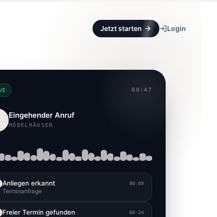
Jetzt starten
Login
VE
00:47
Eingehender Anruf
️
MÖBELHÄUSER
Anliegen erkannt
00:09
Terminanfrage
Freier Termin gefunden
00:24