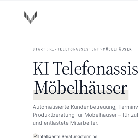
Zum Hauptinhalt springen
VOISA
START
KI-TELEFONASSISTENT
MÖBELHÄUSER
KI Telefonassis
Möbelhäuser
Automatisierte Kundenbetreuung, Termin
Produktberatung für Möbelhäuser – für zu
und entlastete Mitarbeiter.
Intelligente Beratungstermine