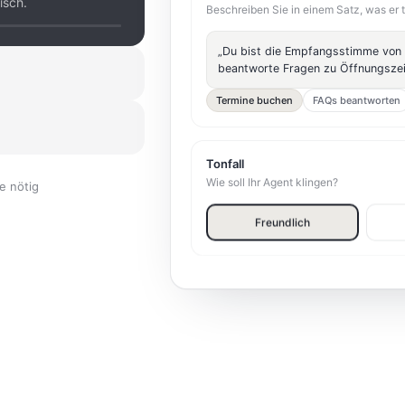
isch.
Beschreiben Sie in einem Satz, was er t
„Du bist die Empfangsstimme von
beantworte Fragen zu Öffnungszeit
 erhalten Sie eine
Termine buchen
FAQs beantworten
er-Wechsel.
entgegen. Sie sehen
Tonfall
Wie soll Ihr Agent klingen?
e nötig
Freundlich