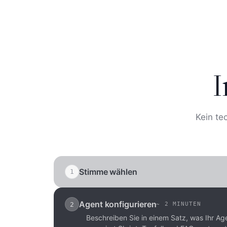
I
Kein te
Stimme wählen
1
~
30 SEKUNDEN
Wählen Sie aus über 250 natürlichen Sti
Sie Ihre eigene. Deutsch, Englisch, und 2
Agent konfigurieren
2
~
2 MINUTEN
Beschreiben Sie in einem Satz, was Ihr Ag