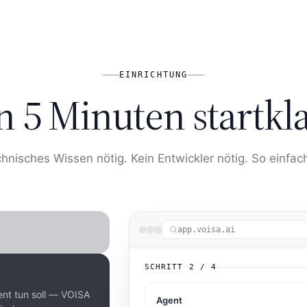
EINRICHTUNG
n 5 Minuten startkl
chnisches Wissen nötig. Kein Entwickler nötig. So einfach
app.voisa.ai
mmen — oder klonen
8 weitere Sprachen.
SCHRITT
2
/
4
ent tun soll — VOISA
Agent