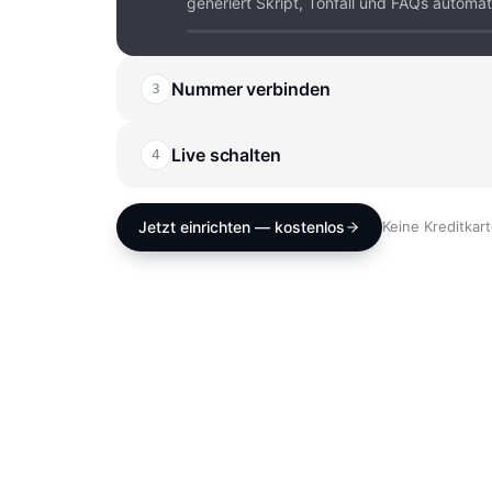
generiert Skript, Tonfall und FAQs automat
Nummer verbinden
3
~
1 MINUTE
Behalten Sie Ihre bestehende Nummer oder
neue — direkt im Dashboard, ohne Provid
Live schalten
4
~
30 SEKUNDEN
Ein Klick — und VOISA nimmt jeden Anruf 
jedes Gespräch live im Dashboard mit.
Jetzt einrichten — kostenlos
Keine Kreditkart