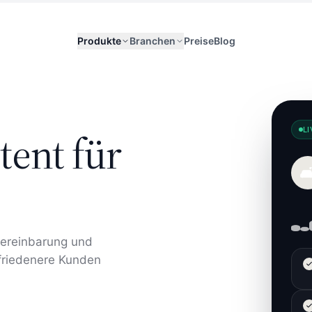
Produkte
Branchen
Preise
Blog
LI
tent für
🛋
vereinbarung und
friedenere Kunden