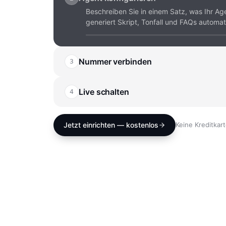
Beschreiben Sie in einem Satz, was Ihr Ag
generiert Skript, Tonfall und FAQs automat
Nummer verbinden
3
~
1 MINUTE
Behalten Sie Ihre bestehende Nummer oder
neue — direkt im Dashboard, ohne Provid
Live schalten
4
~
30 SEKUNDEN
Ein Klick — und VOISA nimmt jeden Anruf 
jedes Gespräch live im Dashboard mit.
Jetzt einrichten — kostenlos
Keine Kreditkart