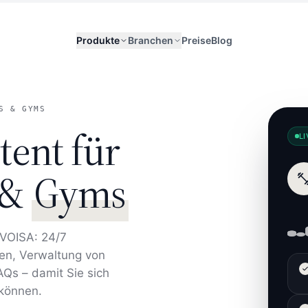
Produkte
Branchen
Preise
Blog
S & GYMS
tent für
LI
 &
Gyms
 VOISA: 24/7
en, Verwaltung von
Qs – damit Sie sich
 können.