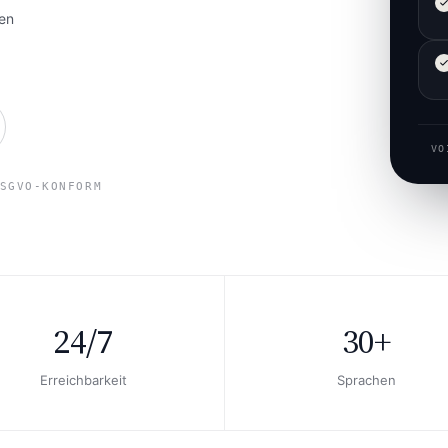
ten
VO
SGVO-KONFORM
24/7
30+
Erreichbarkeit
Sprachen