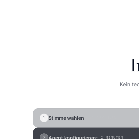
I
Kein te
Stimme wählen
1
~
30 SEKUNDEN
Wählen Sie aus über 250 natürlichen Sti
Sie Ihre eigene. Deutsch, Englisch, und 2
Agent konfigurieren
2
~
2 MINUTEN