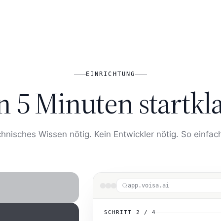
EINRICHTUNG
n 5 Minuten startkl
chnisches Wissen nötig. Kein Entwickler nötig. So einfach
app.voisa.ai
mmen — oder klonen
8 weitere Sprachen.
SCHRITT
2
/
4