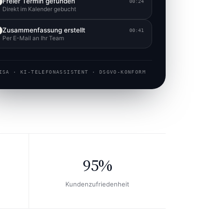
Freier Termin gefunden
00:24
Direkt im Kalender gebucht
Zusammenfassung erstellt
00:41
Per E-Mail an Ihr Team
ISA · KI-TELEFONASSISTENT · DSGVO-KONFORM
95%
Kundenzufriedenheit