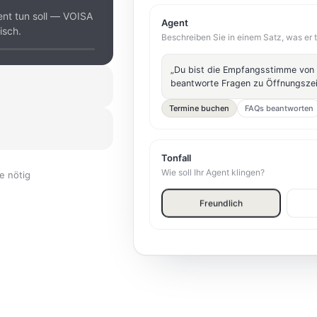
ent tun soll — VOISA
Agent
isch.
Beschreiben Sie in einem Satz, was er t
„Du bist die Empfangsstimme von
beantworte Fragen zu Öffnungszeit
 erhalten Sie eine
Termine buchen
FAQs beantworten
er-Wechsel.
entgegen. Sie sehen
Tonfall
Wie soll Ihr Agent klingen?
e nötig
Freundlich