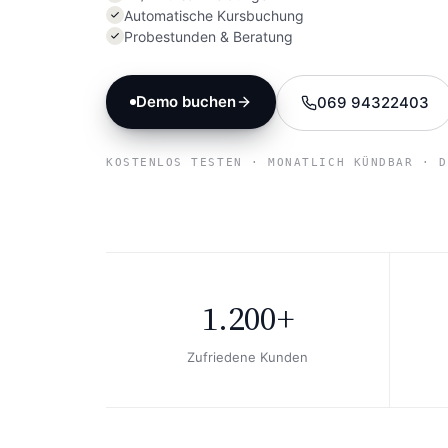
Automatische Kursbuchung
Probestunden & Beratung
Demo buchen
069 94322403
KOSTENLOS TESTEN · MONATLICH KÜNDBAR · D
1.200+
Zufriedene Kunden