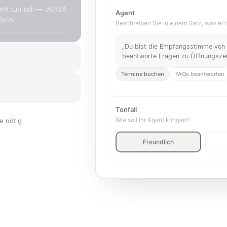
ent tun soll — VOISA
Agent
isch.
Beschreiben Sie in einem Satz, was er t
„Du bist die Empfangsstimme von
beantworte Fragen zu Öffnungszeit
 erhalten Sie eine
Termine buchen
FAQs beantworten
er-Wechsel.
entgegen. Sie sehen
Tonfall
Wie soll Ihr Agent klingen?
e nötig
Freundlich