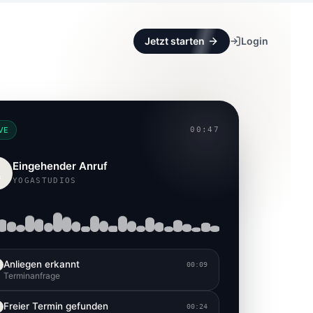
Jetzt starten
Login
VE
00:47
Eingehender Anruf

YOGASTUDIOS
Anliegen erkannt
00:09
Terminanfrage
Freier Termin gefunden
00:24