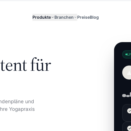
Produkte
Branchen
Preise
Blog
LI
tent für

ndenpläne und
Ihre Yogapraxis