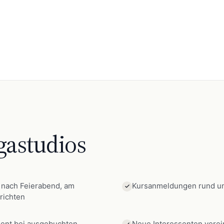
gastudios
t nach Feierabend, am
Kursanmeldungen rund um 
richten
ent bei ausgebuchten
Neue Interessenten verei