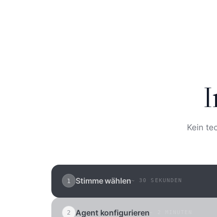
I
Kein te
Stimme wählen
1
~
30 SEKUNDEN
Wählen Sie aus über 250 natürlichen Sti
Sie Ihre eigene. Deutsch, Englisch, und 2
Agent konfigurieren
2
~
2 MINUTEN