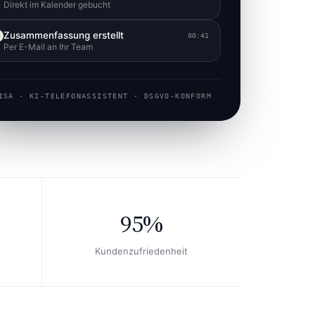
Direkt im Kalender gebucht
Zusammenfassung erstellt
00:41
Per E-Mail an Ihr Team
ISA · KI-TELEFONASSISTENT · DSGVO-KONFORM
95%
Kundenzufriedenheit