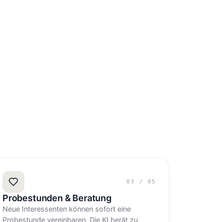
03
/
05
Probestunden & Beratung
Neue Interessenten können sofort eine
Probestunde vereinbaren. Die KI berät zu