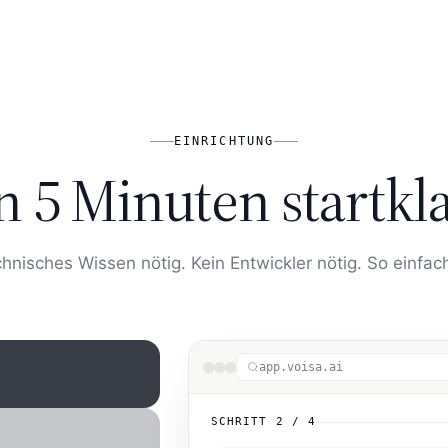
EINRICHTUNG
n 5 Minuten startkl
chnisches Wissen nötig. Kein Entwickler nötig. So einfach
app.voisa.ai
mmen — oder klonen
8 weitere Sprachen.
SCHRITT
2
/
4