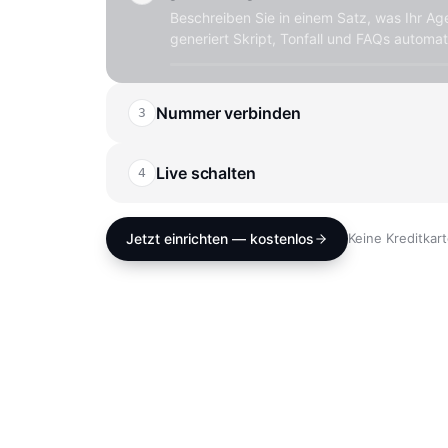
Beschreiben Sie in einem Satz, was Ihr Ag
generiert Skript, Tonfall und FAQs automat
Nummer verbinden
3
~
1 MINUTE
Behalten Sie Ihre bestehende Nummer oder
neue — direkt im Dashboard, ohne Provid
Live schalten
4
~
30 SEKUNDEN
Ein Klick — und VOISA nimmt jeden Anruf 
jedes Gespräch live im Dashboard mit.
Jetzt einrichten — kostenlos
Keine Kreditkart